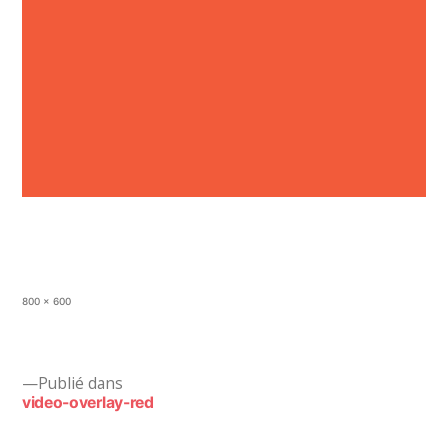
Taille
800 × 600
originale
Navigation
Publié dans
video-overlay-red
de