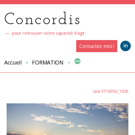
Aller
au
Concordis
contenu
pour retrouver votre capacité d'agir
in
Contactez-moi !
Accueil
FORMATION
sea-3716950_1920