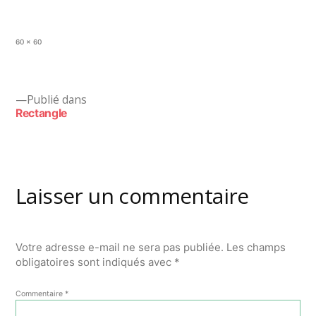
Taille
60 × 60
originale
Navigation
Publié dans
Rectangle
de
l’article
Laisser un commentaire
Votre adresse e-mail ne sera pas publiée.
Les champs
obligatoires sont indiqués avec
*
Commentaire
*