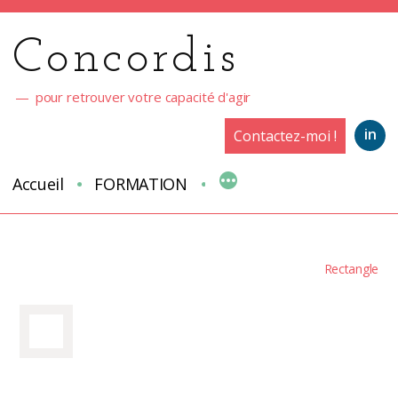
Aller
au
Concordis
contenu
pour retrouver votre capacité d'agir
in
Contactez-moi !
Accueil
FORMATION
Rectangle