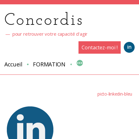
Aller
au
Concordis
contenu
pour retrouver votre capacité d'agir
in
Contactez-moi !
Accueil
FORMATION
picto-linkedin-bleu