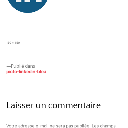
Taille
150 × 150
originale
Navigation
Publié dans
picto-linkedin-bleu
de
l’article
Laisser un commentaire
Votre adresse e-mail ne sera pas publiée.
Les champs