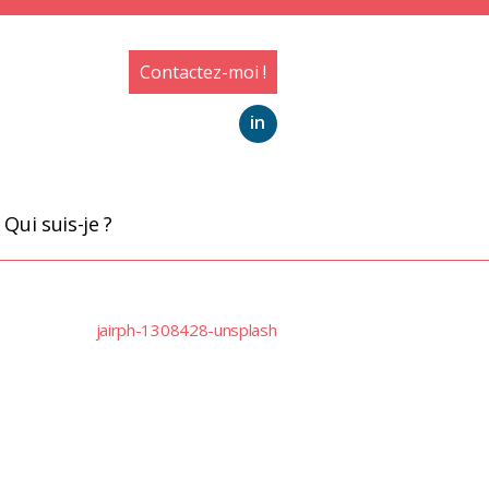
Contactez-moi !
in
Qui suis-je ?
jairph-1308428-unsplash