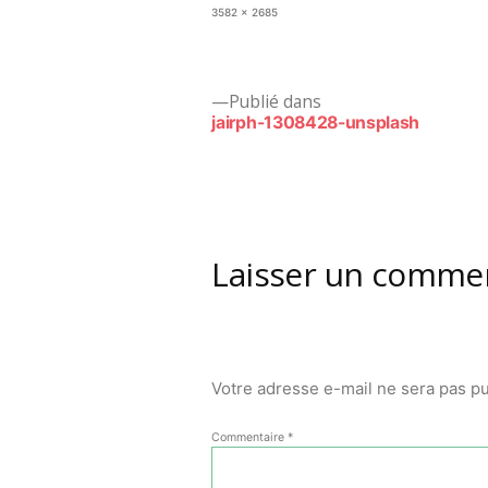
Taille
3582 × 2685
originale
Navigation
Publié dans
jairph-1308428-unsplash
de
l’article
Laisser un comme
Votre adresse e-mail ne sera pas pu
Commentaire
*