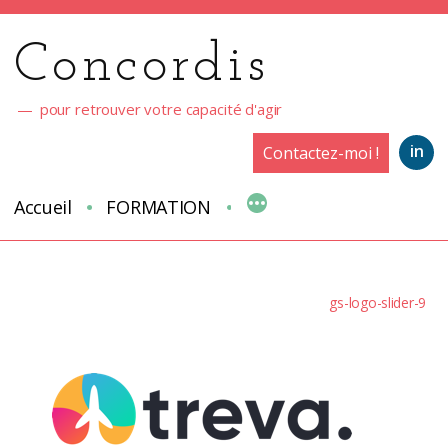
Aller
au
Concordis
contenu
pour retrouver votre capacité d'agir
in
Contactez-moi !
Accueil
FORMATION
gs-logo-slider-9