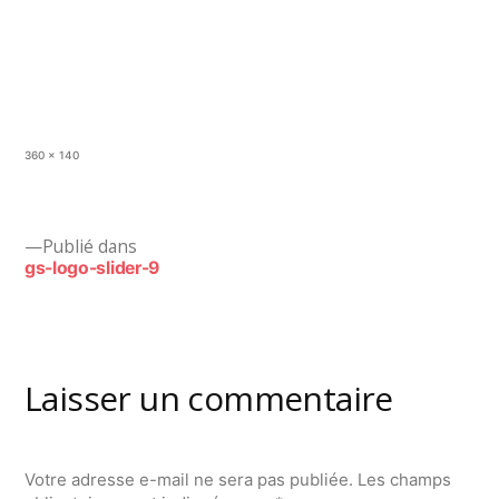
Taille
360 × 140
originale
Navigation
Publié dans
gs-logo-slider-9
de
l’article
Laisser un commentaire
Votre adresse e-mail ne sera pas publiée.
Les champs