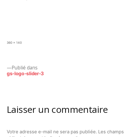
Taille
360 × 140
originale
Navigation
Publié dans
gs-logo-slider-3
de
l’article
Laisser un commentaire
Votre adresse e-mail ne sera pas publiée.
Les champs