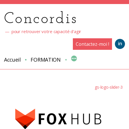
Aller
au
Concordis
contenu
pour retrouver votre capacité d'agir
in
Contactez-moi !
Accueil
FORMATION
gs-logo-slider-3