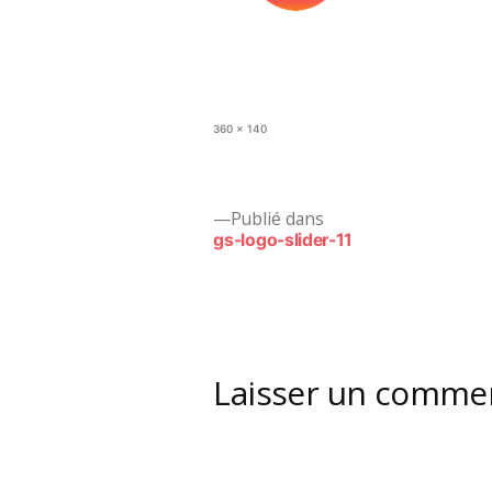
Taille
360 × 140
originale
Navigation
Publié dans
gs-logo-slider-11
de
l’article
Laisser un comme