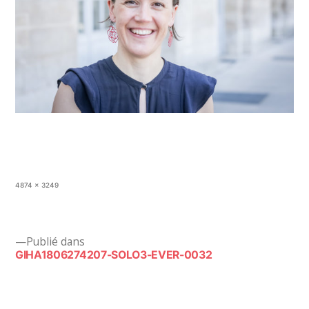
Taille
4874 × 3249
originale
Navigation
Publié dans
GIHA1806274207-SOLO3-EVER-0032
de
l’article