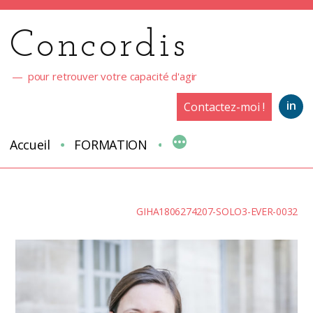
Aller
au
Concordis
contenu
pour retrouver votre capacité d'agir
in
Contactez-moi !
Accueil
FORMATION
GIHA1806274207-SOLO3-EVER-0032