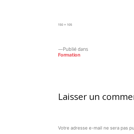
Taille
150 × 105
originale
Navigation
Publié dans
Formation
de
l’article
Laisser un comme
Votre adresse e-mail ne sera pas pu