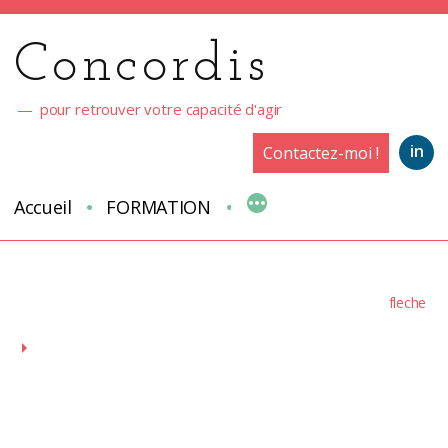
Aller
au
Concordis
contenu
pour retrouver votre capacité d'agir
in
Contactez-moi !
Accueil
FORMATION
fleche