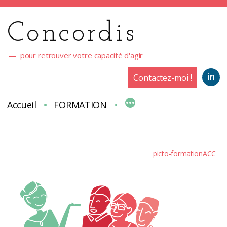
Aller
au
Concordis
contenu
pour retrouver votre capacité d'agir
in
Contactez-moi !
Accueil
FORMATION
picto-formationACC