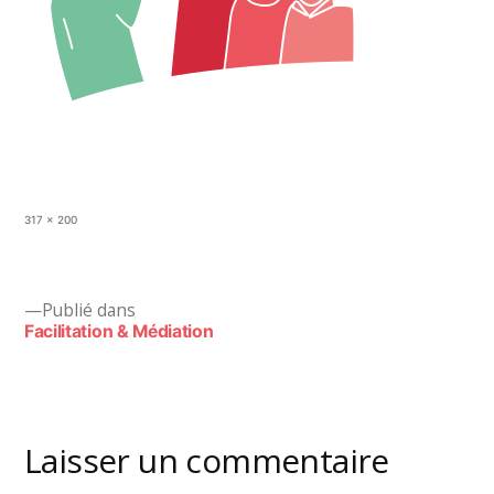
Taille
317 × 200
originale
Navigation
Publié dans
Facilitation & Médiation
de
l’article
Laisser un commentaire