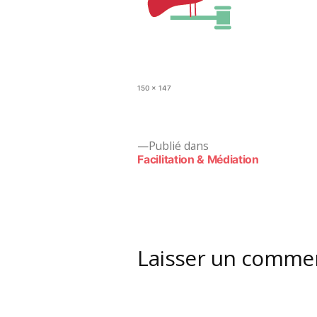
Taille
150 × 147
originale
Navigation
Publié dans
Facilitation & Médiation
de
l’article
Laisser un comme