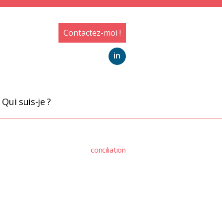
Contactez-moi !
in
Qui suis-je ?
conciliation