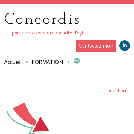
Aller
au
Concordis
contenu
pour retrouver votre capacité d'agir
in
Contactez-moi !
Accueil
FORMATION
flechedroite