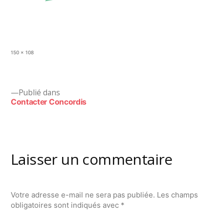
Taille
150 × 108
originale
Navigation
Publié dans
Contacter Concordis
de
l’article
Laisser un commentaire
Votre adresse e-mail ne sera pas publiée.
Les champs
obligatoires sont indiqués avec
*