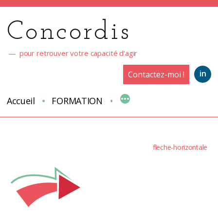
Aller
au
Concordis
contenu
pour retrouver votre capacité d'agir
in
Contactez-moi !
Accueil
FORMATION
fleche-horizontale