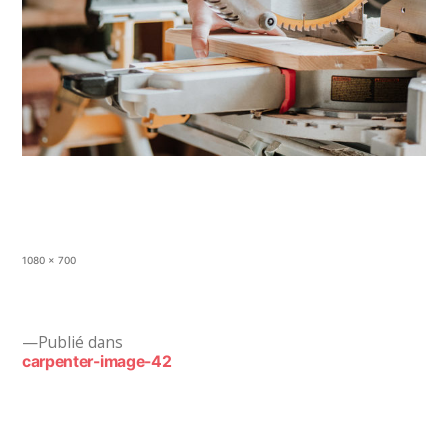
Taille
1080 × 700
originale
Navigation
Publié dans
carpenter-image-42
de
l’article