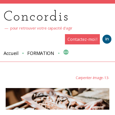
Aller
au
Concordis
contenu
pour retrouver votre capacité d'agir
in
Contactez-moi !
Accueil
FORMATION
Carpenter-Image-13-